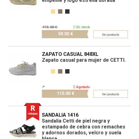
empeine y logo estrella dorada
115.
00 €
En stock
59.
00 €
Ver producto
ZAPATO CASUAL 848XL
Zapato casual para mujer de CETTI.
Agotado
115.
00 €
Ver producto
SANDALIA 1416
Sandalia Cetti de piel negra y
estampado de cebra con remaches
y adornos dorados, velcro y suela
blanca