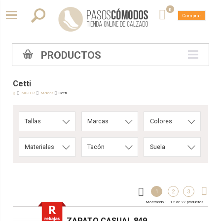
0
Comprar
PRODUCTOS
Cetti
MUJER
Marcas
Cetti
Tallas
Marcas
Colores
Materiales
Tacón
Suela
1
2
3
Mostrando 1 - 12 de 27 productos
ZAPATO CASUAL 849