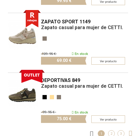
99.
95 €
Ver producto
ZAPATO SPORT 1149
Zapato casual para mujer de CETTI.
109.
95 €
En stock
69.
00 €
Ver producto
DEPORTIVAS 849
Zapato casual para mujer de CETTI.
99.
95 €
En stock
75.
00 €
Ver producto
1
2
3