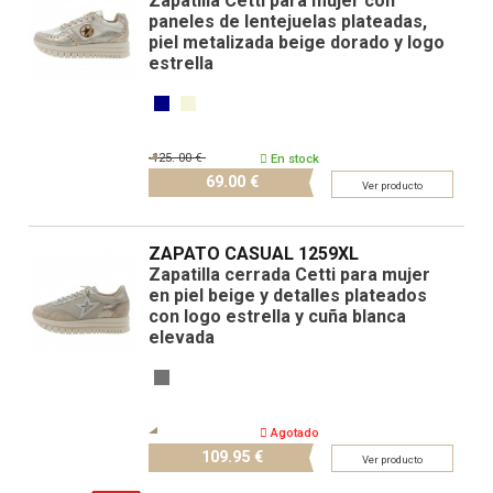
Zapatilla Cetti para mujer con
paneles de lentejuelas plateadas,
piel metalizada beige dorado y logo
estrella
125.
00 €
En stock
69.
00 €
Ver producto
ZAPATO CASUAL 1259XL
Zapatilla cerrada Cetti para mujer
en piel beige y detalles plateados
con logo estrella y cuña blanca
elevada
Agotado
109.
95 €
Ver producto