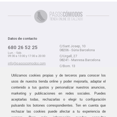
Datos de contacto
C/Sant Josep, 10
680 26 52 25
08206 - Súria Barcelona
Lun. - Sáb.
C/Urgell, 27
09:30 a 13:00 y 17:00 a 20:00
08241 - Manresa Barcelona
info@pasoscomodos.com
C/Born, 13
Cómo comprar
08241 - Manresa Barcelona
Utilizamos cookies propias y de terceros para conocer los
usos de nuestra tienda online y poder mejorarla, adaptar el
contenido a tus gustos y personalizar nuestros anuncios,
marketing y publicaciones en redes sociales. Puedes
Devolución sin problemas
Guía de compra
aceptarlas todas, rechazarlas o elegir tu configuración
Formas de pago
Haz tus compras sin miedo a
pulsando los botones correspondientes. Ten en cuenta que
equivocarte:
Métodos de envío
rechazar las cookies puede afectar a tu experiencia de
aceptamos devoluciones
durante
Política de devoluciones
15 días.