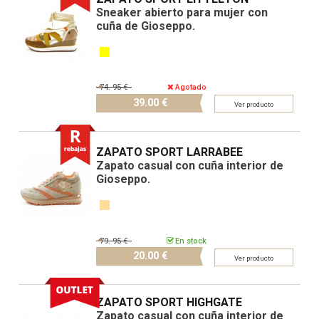
Sneaker abierto para mujer con
cuña de Gioseppo.
74.
95 €
Agotado
39.
00 €
Ver producto
ZAPATO SPORT LARRABEE
Zapato casual con cuña interior de
Gioseppo.
79.
95 €
En stock
20.
00 €
Ver producto
ZAPATO SPORT HIGHGATE
Zapato casual con cuña interior de