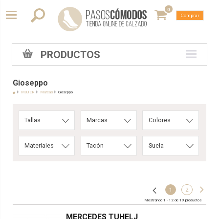
0
Comprar
PRODUCTOS
Gioseppo
MUJER
Marcas
Gioseppo
Tallas
Marcas
Colores
Materiales
Tacón
Suela
1
2
Mostrando 1 - 12 de 19 productos
MERCEDES TUHELJ