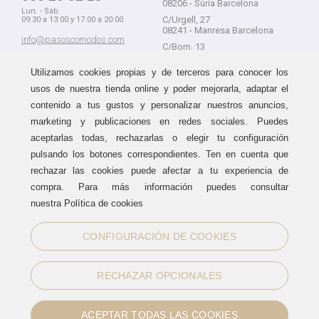
08206 - Súria Barcelona
Lun. - Sáb.
C/Urgell, 27
09:30 a 13:00 y 17:00 a 20:00
08241 - Manresa Barcelona
info@pasoscomodos.com
C/Born, 13
Cómo comprar
08241 - Manresa Barcelona
Utilizamos cookies propias y de terceros para conocer los
usos de nuestra tienda online y poder mejorarla, adaptar el
contenido a tus gustos y personalizar nuestros anuncios,
marketing y publicaciones en redes sociales. Puedes
Devolución sin problemas
Guía de compra
aceptarlas todas, rechazarlas o elegir tu configuración
Formas de pago
Haz tus compras sin miedo a
pulsando los botones correspondientes. Ten en cuenta que
equivocarte:
Métodos de envío
rechazar las cookies puede afectar a tu experiencia de
aceptamos devoluciones
durante
Política de devoluciones
15 días.
compra. Para más información puedes consultar
Área de clientes
nuestra Política de cookies
CONFIGURACIÓN DE COOKIES
Sellos de confianza
RECHAZAR OPCIONALES
ACEPTAR TODAS LAS COOKIES