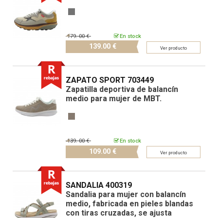
179.
00 €
En stock
139.
00 €
Ver producto
ZAPATO SPORT 703449
Zapatilla deportiva de balancín
medio para mujer de MBT.
139.
00 €
En stock
109.
00 €
Ver producto
SANDALIA 400319
Sandalia para mujer con balancín
medio, fabricada en pieles blandas
con tiras cruzadas, se ajusta