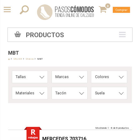
0
Comprar
PRODUCTOS
MBT
MUJER
Marcas
MBT
Tallas
Marcas
Colores
Materiales
Tacón
Suela
Mostrando 1 - 8 de 8 productos
MERCEDES 703716