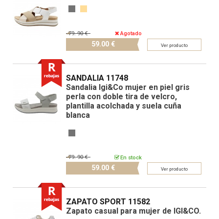
79.
90 €
Agotado
59.
00 €
Ver producto
SANDALIA 11748
Sandalia Igi&Co mujer en piel gris
perla con doble tira de velcro,
plantilla acolchada y suela cuña
blanca
79.
90 €
En stock
59.
00 €
Ver producto
ZAPATO SPORT 11582
Zapato casual para mujer de IGI&CO.