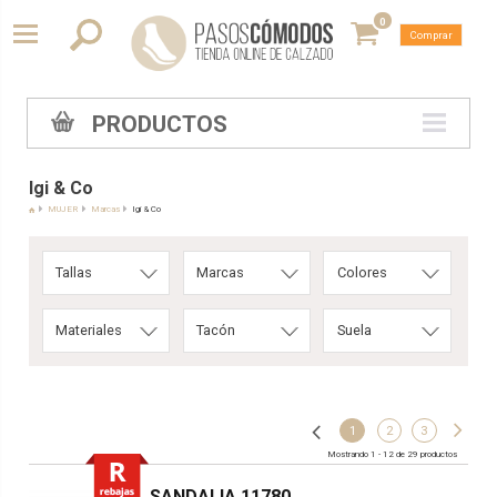
0
Comprar
PRODUCTOS
Igi & Co
MUJER
Marcas
Igi & Co
Tallas
Marcas
Colores
Materiales
Tacón
Suela
1
2
3
Mostrando 1 - 12 de 29 productos
SANDALIA 11780