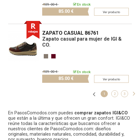
109.
00 €
En stock
85.
00 €
Ver producto
ZAPATO CASUAL 86761
Zapato casual para mujer de IGI &
CO.
109.
00 €
En stock
85.
00 €
Ver producto
1
2
3
En PasosComodos.com puedes
comprar zapatos IGI&CO
que están a la última y que ofrecen un gran confort. IGI&CO
reúne todas la características que buscamos ofrecer a
nuestros clientes de PasosComodos.com: diseños
originales, materiales naturales, comodidad, durabilidad y,
por supuesto, buenos precios.