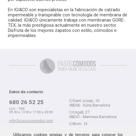
En IGI&CO son especialistas en la fabricación de calzado
impermeable y transpirable con tecnología de membrana de
calidad. IGI&CO únicamente trabaja con membranas GORE-
TEX, la más prestigiosa actualmente en nuestro sector.
Disfruta de los mejores zapatos con estilo, cómodos e
impermeables.
Datos de contacto
C/Sant Josep, 10
680 26 52 25
08206 - Súria Barcelona
Lun. - Sáb.
C/Urgell, 27
09:30 a 13:00 y 17:00 a 20:00
08241 - Manresa Barcelona
info@pasoscomodos.com
C/Born, 13
Cómo comprar
08241 - Manresa Barcelona
Utilizamos cookies propias y de terceros para conocer los