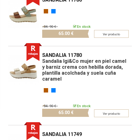
84.
90 €
En stock
65.
00 €
Ver producto
SANDALIA 11780
Sandalia Igi&Co mujer en piel camel
y barniz crema con hebilla dorada,
plantilla acolchada y suela cuña
caramel
84.
90 €
En stock
65.
00 €
Ver producto
SANDALIA 11749