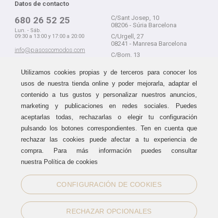
Datos de contacto
C/Sant Josep, 10
680 26 52 25
08206 - Súria Barcelona
Lun. - Sáb.
C/Urgell, 27
09:30 a 13:00 y 17:00 a 20:00
08241 - Manresa Barcelona
info@pasoscomodos.com
C/Born, 13
Cómo comprar
08241 - Manresa Barcelona
Utilizamos cookies propias y de terceros para conocer los
usos de nuestra tienda online y poder mejorarla, adaptar el
contenido a tus gustos y personalizar nuestros anuncios,
marketing y publicaciones en redes sociales. Puedes
Devolución sin problemas
Guía de compra
aceptarlas todas, rechazarlas o elegir tu configuración
Formas de pago
Haz tus compras sin miedo a
pulsando los botones correspondientes. Ten en cuenta que
equivocarte:
Métodos de envío
rechazar las cookies puede afectar a tu experiencia de
aceptamos devoluciones
durante
Política de devoluciones
15 días.
compra. Para más información puedes consultar
Área de clientes
nuestra Política de cookies
CONFIGURACIÓN DE COOKIES
Sellos de confianza
RECHAZAR OPCIONALES