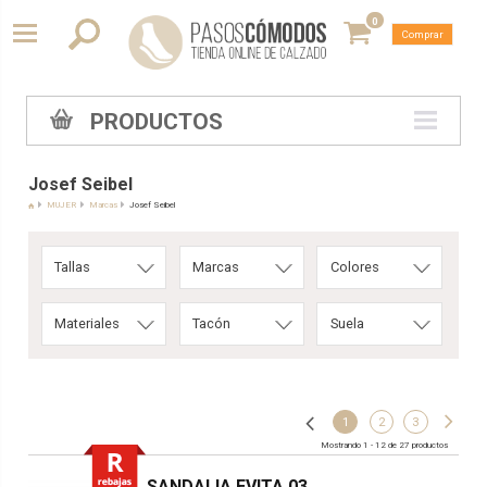
0
Comprar
PRODUCTOS
Josef Seibel
MUJER
Marcas
Josef Seibel
Tallas
Marcas
Colores
Materiales
Tacón
Suela
1
2
3
Mostrando 1 - 12 de 27 productos
SANDALIA EVITA 03