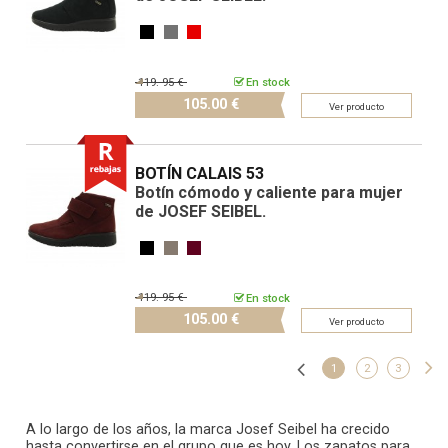
119.
95 €
En stock
105.
00 €
Ver producto
BOTÍN CALAIS 53
Botín cómodo y caliente para mujer
de JOSEF SEIBEL.
119.
95 €
En stock
105.
00 €
Ver producto
1
2
3
A lo largo de los años, la marca Josef Seibel ha crecido
hasta convertirse en el grupo que es hoy. Los zapatos para