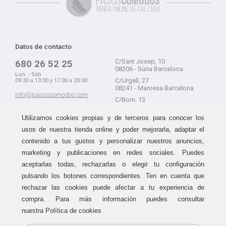
Datos de contacto
C/Sant Josep, 10
680 26 52 25
08206 - Súria Barcelona
Lun. - Sáb.
C/Urgell, 27
09:30 a 13:00 y 17:00 a 20:00
08241 - Manresa Barcelona
info@pasoscomodos.com
C/Born, 13
Cómo comprar
08241 - Manresa Barcelona
Utilizamos cookies propias y de terceros para conocer los
usos de nuestra tienda online y poder mejorarla, adaptar el
contenido a tus gustos y personalizar nuestros anuncios,
marketing y publicaciones en redes sociales. Puedes
Devolución sin problemas
Guía de compra
aceptarlas todas, rechazarlas o elegir tu configuración
Formas de pago
Haz tus compras sin miedo a
pulsando los botones correspondientes. Ten en cuenta que
equivocarte:
Métodos de envío
rechazar las cookies puede afectar a tu experiencia de
aceptamos devoluciones
durante
Política de devoluciones
15 días.
compra. Para más información puedes consultar
Área de clientes
nuestra Política de cookies