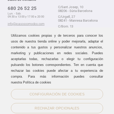
C/Sant Josep, 10
680 26 52 25
08206 - Súria Barcelona
Lun. - Sáb.
C/Urgell, 27
09:30 a 13:00 y 17:00 a 20:00
08241 - Manresa Barcelona
info@pasoscomodos.com
C/Born, 13
Cómo comprar
08241 - Manresa Barcelona
Utilizamos cookies propias y de terceros para conocer los
usos de nuestra tienda online y poder mejorarla, adaptar el
contenido a tus gustos y personalizar nuestros anuncios,
marketing y publicaciones en redes sociales. Puedes
Devolución sin problemas
Guía de compra
aceptarlas todas, rechazarlas o elegir tu configuración
Formas de pago
Haz tus compras sin miedo a
pulsando los botones correspondientes. Ten en cuenta que
equivocarte:
Métodos de envío
rechazar las cookies puede afectar a tu experiencia de
aceptamos devoluciones
durante
Política de devoluciones
15 días.
compra. Para más información puedes consultar
Área de clientes
nuestra Política de cookies
CONFIGURACIÓN DE COOKIES
Sellos de confianza
RECHAZAR OPCIONALES