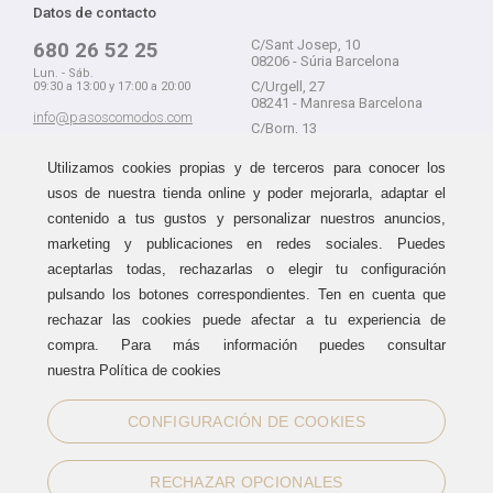
Datos de contacto
C/Sant Josep, 10
680 26 52 25
08206 - Súria Barcelona
Lun. - Sáb.
C/Urgell, 27
09:30 a 13:00 y 17:00 a 20:00
08241 - Manresa Barcelona
info@pasoscomodos.com
C/Born, 13
Cómo comprar
08241 - Manresa Barcelona
Utilizamos cookies propias y de terceros para conocer los
usos de nuestra tienda online y poder mejorarla, adaptar el
contenido a tus gustos y personalizar nuestros anuncios,
marketing y publicaciones en redes sociales. Puedes
Devolución sin problemas
Guía de compra
aceptarlas todas, rechazarlas o elegir tu configuración
Formas de pago
Haz tus compras sin miedo a
pulsando los botones correspondientes. Ten en cuenta que
equivocarte:
Métodos de envío
rechazar las cookies puede afectar a tu experiencia de
aceptamos devoluciones
durante
Política de devoluciones
15 días.
compra. Para más información puedes consultar
Área de clientes
nuestra Política de cookies
CONFIGURACIÓN DE COOKIES
Sellos de confianza
RECHAZAR OPCIONALES