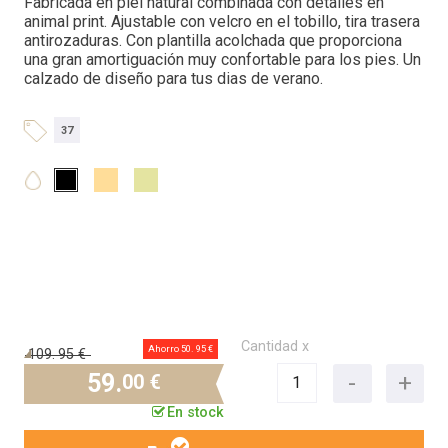
Fabricada en piel natural combinada con detalles en
animal print. Ajustable con velcro en el tobillo, tira trasera
antirozaduras. Con plantilla acolchada que proporciona
una gran amortiguación muy confortable para los pies. Un
calzado de diseño para tus dias de verano.
37
Cantidad x
Ahorro 50.
95 €
109.
95 €
59.
00 €
En stock