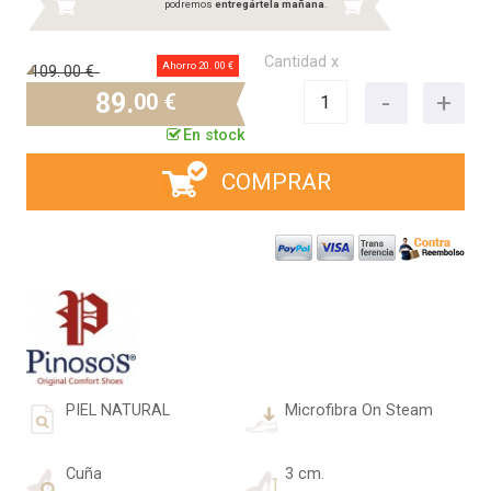
podremos
entregártela mañana
.
Cantidad x
Ahorro 20.
00 €
109.
00 €
89.
00 €
En stock
COMPRAR
PIEL NATURAL
Microfibra On Steam
Cuña
3 cm.