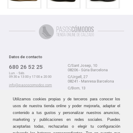
Datos de contacto
C/Sant Josep, 10
680 26 52 25
08206 - Súria Barcelona
Lun. - Sáb.
C/Urgell, 27
09:30 a 13:00 y 17:00 a 20:00
08241 - Manresa Barcelona
info@pasoscomodos.com
C/Born, 13
Cómo comprar
08241 - Manresa Barcelona
Utilizamos cookies propias y de terceros para conocer los
usos de nuestra tienda online y poder mejorarla, adaptar el
contenido a tus gustos y personalizar nuestros anuncios,
marketing y publicaciones en redes sociales. Puedes
Devolución sin problemas
Guía de compra
aceptarlas todas, rechazarlas o elegir tu configuración
Formas de pago
Haz tus compras sin miedo a