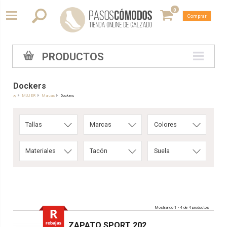
0
Comprar
PRODUCTOS
Dockers
MUJER
Marcas
Dockers
Tallas
Marcas
Colores
Materiales
Tacón
Suela
Mostrando 1 - 4 de 4 productos
ZAPATO SPORT 202