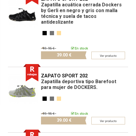
Zapatilla acuática cerrada Dockers
by Gerli en negro y gris con malla
técnica y suela de tacos
antideslizante
49.
95 €
En stock
39.
00 €
Ver producto
ZAPATO SPORT 202
Zapatilla deportiva tipo Barefoot
para mujer de DOCKERS.
49.
95 €
En stock
39.
00 €
Ver producto