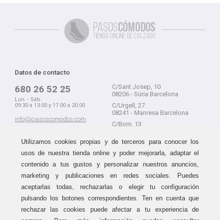
Datos de contacto
C/Sant Josep, 10
680 26 52 25
08206 - Súria Barcelona
Lun. - Sáb.
C/Urgell, 27
09:30 a 13:00 y 17:00 a 20:00
08241 - Manresa Barcelona
info@pasoscomodos.com
C/Born, 13
Cómo comprar
08241 - Manresa Barcelona
Utilizamos cookies propias y de terceros para conocer los
usos de nuestra tienda online y poder mejorarla, adaptar el
contenido a tus gustos y personalizar nuestros anuncios,
marketing y publicaciones en redes sociales. Puedes
Devolución sin problemas
Guía de compra
aceptarlas todas, rechazarlas o elegir tu configuración
Formas de pago
Haz tus compras sin miedo a
pulsando los botones correspondientes. Ten en cuenta que
equivocarte:
Métodos de envío
rechazar las cookies puede afectar a tu experiencia de
aceptamos devoluciones
durante
Política de devoluciones
15 días.