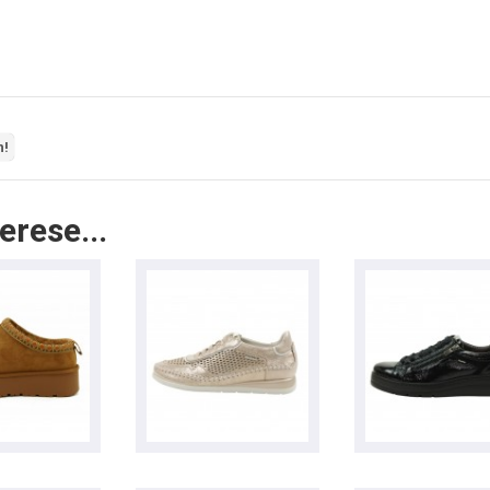
n!
erese...