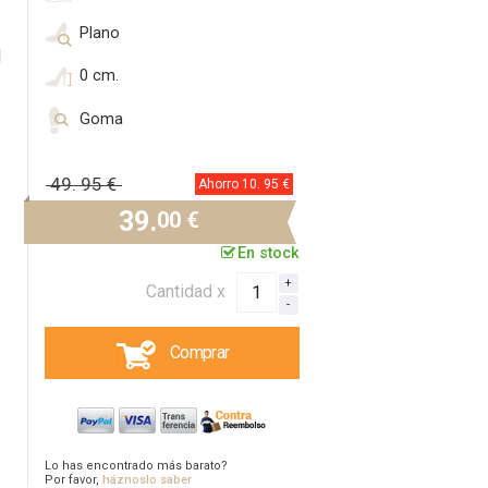
Plano
l
0 cm.
Goma
49.
95 €
Ahorro 10.
95 €
39.
00 €
En stock
Cantidad x
Comprar
Lo has encontrado más barato?
Por favor,
háznoslo saber