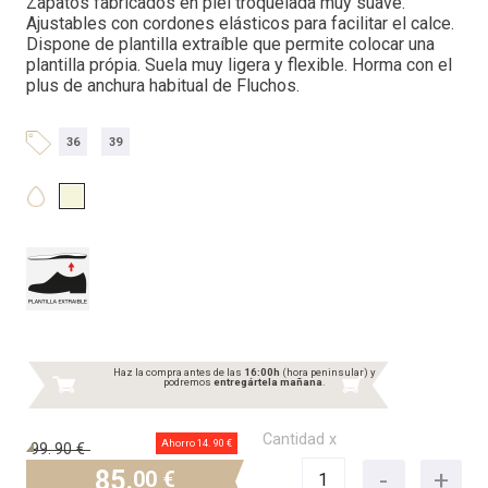
Zapatos fabricados en piel troquelada muy suave.
Ajustables con cordones elásticos para facilitar el calce.
Dispone de plantilla extraíble que permite colocar una
plantilla própia. Suela muy ligera y flexible. Horma con el
plus de anchura habitual de Fluchos.
36
39
Haz la compra antes de las
16:00h
(hora peninsular) y
podremos
entregártela mañana
.
Cantidad x
Ahorro 14.
90 €
99.
90 €
85.
00 €