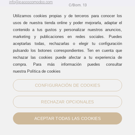
info@pasoscomodos.com
C/Born, 13
Cómo comprar
08241 - Manresa Barcelona
Utilizamos cookies propias y de terceros para conocer los
usos de nuestra tienda online y poder mejorarla, adaptar el
contenido a tus gustos y personalizar nuestros anuncios,
marketing y publicaciones en redes sociales. Puedes
Devolución sin problemas
Guía de compra
aceptarlas todas, rechazarlas o elegir tu configuración
Formas de pago
Haz tus compras sin miedo a
pulsando los botones correspondientes. Ten en cuenta que
equivocarte:
Métodos de envío
rechazar las cookies puede afectar a tu experiencia de
aceptamos devoluciones
durante
Política de devoluciones
15 días.
compra. Para más información puedes consultar
Área de clientes
nuestra Política de cookies
CONFIGURACIÓN DE COOKIES
Sellos de confianza
RECHAZAR OPCIONALES
ACEPTAR TODAS LAS COOKIES
Información legal
|
Política de Cookies
Normas de uso