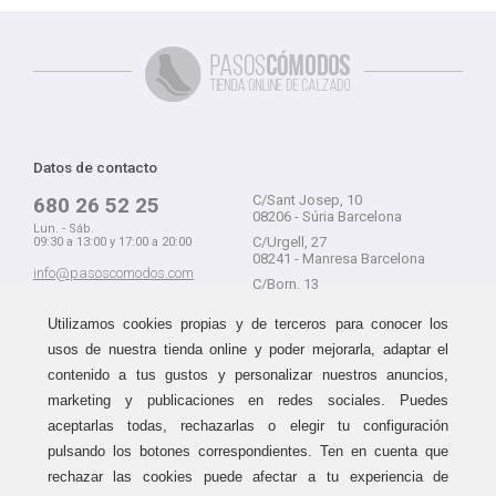
Datos de contacto
C/Sant Josep, 10
680 26 52 25
08206 - Súria Barcelona
Lun. - Sáb.
C/Urgell, 27
09:30 a 13:00 y 17:00 a 20:00
08241 - Manresa Barcelona
info@pasoscomodos.com
C/Born, 13
Cómo comprar
08241 - Manresa Barcelona
Utilizamos cookies propias y de terceros para conocer los
usos de nuestra tienda online y poder mejorarla, adaptar el
contenido a tus gustos y personalizar nuestros anuncios,
marketing y publicaciones en redes sociales. Puedes
Devolución sin problemas
Guía de compra
aceptarlas todas, rechazarlas o elegir tu configuración
Formas de pago
Haz tus compras sin miedo a
pulsando los botones correspondientes. Ten en cuenta que
equivocarte:
Métodos de envío
rechazar las cookies puede afectar a tu experiencia de
aceptamos devoluciones
durante
Política de devoluciones
15 días.