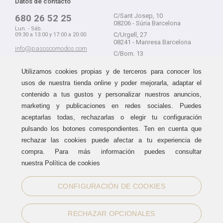
Datos de contacto
C/Sant Josep, 10
680 26 52 25
08206 - Súria Barcelona
Lun. - Sáb.
C/Urgell, 27
09:30 a 13:00 y 17:00 a 20:00
08241 - Manresa Barcelona
info@pasoscomodos.com
C/Born, 13
Cómo comprar
08241 - Manresa Barcelona
Utilizamos cookies propias y de terceros para conocer los
usos de nuestra tienda online y poder mejorarla, adaptar el
contenido a tus gustos y personalizar nuestros anuncios,
marketing y publicaciones en redes sociales. Puedes
Devolución sin problemas
Guía de compra
aceptarlas todas, rechazarlas o elegir tu configuración
Formas de pago
Haz tus compras sin miedo a
pulsando los botones correspondientes. Ten en cuenta que
equivocarte:
Métodos de envío
rechazar las cookies puede afectar a tu experiencia de
aceptamos devoluciones
durante
Política de devoluciones
15 días.
compra. Para más información puedes consultar
Área de clientes
nuestra Política de cookies
CONFIGURACIÓN DE COOKIES
Sellos de confianza
RECHAZAR OPCIONALES