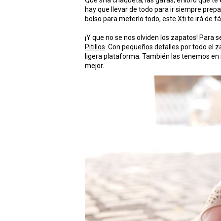
Que si la chaqueta, las gafas, el libro que 
hay que llevar de todo para ir siempre prepa
bolso para meterlo todo, este
Xti
te irá de f
¡Y que no se nos olviden los zapatos! Para 
Pitillos
. Con pequeños detalles por todo el z
ligera plataforma. También las tenemos en 
mejor.