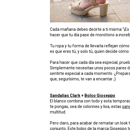
Cada mañana debes decirte a ti misma “¡Es h
hacer que tu día pase de monótono a incre
Tu ropa y tu forma de llevarla reflejan cómo 
es que eres tú, y solo tú, quien decide cómo 
Para hacer que cada día sea especial, prue
Simplemente necesitas unos pocos pares de
sentirte especial a cada momento. ¿Prepar
que, segurísimo, te van a encantar ;)
Sandalias Clark
+
Bolso Gioseppo
El blanco combina con todo y esta temporad
te pongas, sea de colorines y lisa, estas
sand
multitud.
Pero claro, para acabar de rematar un look 
conjunto.
Este bolso
de la marca Gioseppo te