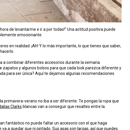
ora de levantarme e ir a por todas!” Una actitud positiva puede
íblemente emocionante.
eres en realidad. ¡Ah! Y lo más importante, lo que tienes que saber,
hacerlo.
ba a combinar diferentes accesorios durante la semana.
 zapatos y algunos bolsos para que cada look parezca diferente y
ada para ser única? Aquí te dejamos algunas recomendaciones
a primavera-verano no iba a ser diferente. Te pongas la ropa que
alias Clarks
blancas van a conseguir que resaltes entre la
tan fantástico no puede faltar un accesorio con el que haga
 va a quedar que ni pintado. Sus asas son largas, así que puedes