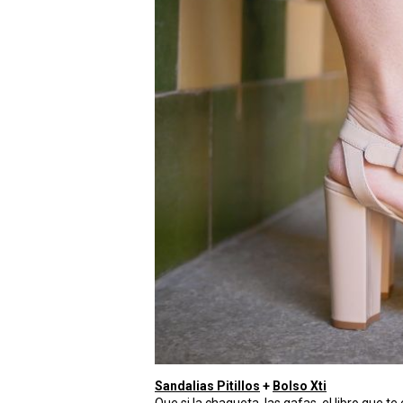
Sandalias Pitillos
+
Bolso Xti