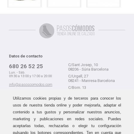
Datos de contacto
C/Sant Josep, 10
680 26 52 25
08206 - Súria Barcelona
Lun. - Sáb.
C/Urgell, 27
09:30 a 13:00 y 17:00 a 20:00
08241 - Manresa Barcelona
info@pasoscomodos.com
C/Born, 13
Cómo comprar
08241 - Manresa Barcelona
Utilizamos cookies propias y de terceros para conocer los
usos de nuestra tienda online y poder mejorarla, adaptar el
contenido a tus gustos y personalizar nuestros anuncios,
marketing y publicaciones en redes sociales. Puedes
Devolución sin problemas
Guía de compra
aceptarlas todas, rechazarlas o elegir tu configuración
Formas de pago
Haz tus compras sin miedo a
pulsando los botones correspondientes. Ten en cuenta que