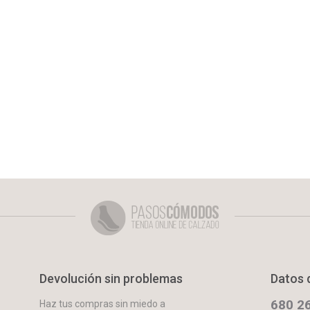
Devolución sin problemas
Datos 
680 26
Haz tus compras sin miedo a