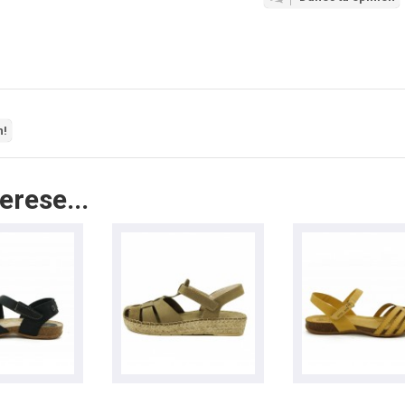
n!
erese...