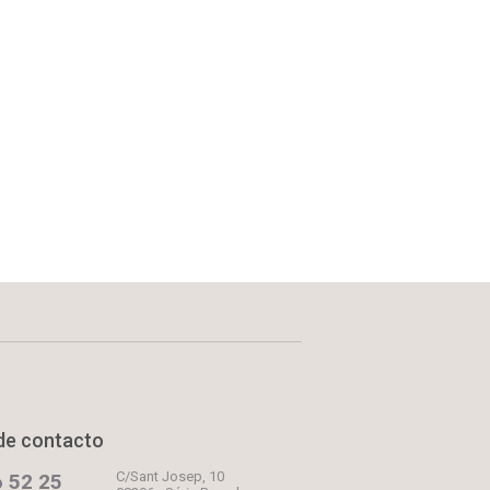
de contacto
C/Sant Josep, 10
 52 25