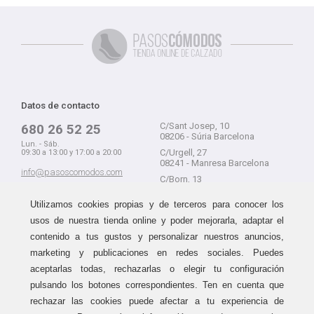
Datos de contacto
C/Sant Josep, 10
680 26 52 25
08206 - Súria Barcelona
Lun. - Sáb.
C/Urgell, 27
09:30 a 13:00 y 17:00 a 20:00
08241 - Manresa Barcelona
info@pasoscomodos.com
C/Born, 13
Cómo comprar
08241 - Manresa Barcelona
Utilizamos cookies propias y de terceros para conocer los
usos de nuestra tienda online y poder mejorarla, adaptar el
contenido a tus gustos y personalizar nuestros anuncios,
marketing y publicaciones en redes sociales. Puedes
Devolución sin problemas
Guía de compra
aceptarlas todas, rechazarlas o elegir tu configuración
Formas de pago
Haz tus compras sin miedo a
pulsando los botones correspondientes. Ten en cuenta que
equivocarte:
Métodos de envío
rechazar las cookies puede afectar a tu experiencia de
aceptamos devoluciones
durante
Política de devoluciones
15 días.