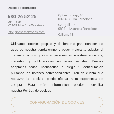
Datos de contacto
C/Sant Josep, 10
680 26 52 25
08206 - Súria Barcelona
Lun. - Sáb.
C/Urgell, 27
09:30 a 13:00 y 17:00 a 20:00
08241 - Manresa Barcelona
info@pasoscomodos.com
C/Born, 13
Cómo comprar
08241 - Manresa Barcelona
Utilizamos cookies propias y de terceros para conocer los
usos de nuestra tienda online y poder mejorarla, adaptar el
contenido a tus gustos y personalizar nuestros anuncios,
marketing y publicaciones en redes sociales. Puedes
Devolución sin problemas
Guía de compra
aceptarlas todas, rechazarlas o elegir tu configuración
Formas de pago
Haz tus compras sin miedo a
pulsando los botones correspondientes. Ten en cuenta que
equivocarte:
Métodos de envío
rechazar las cookies puede afectar a tu experiencia de
aceptamos devoluciones
durante
Política de devoluciones
15 días.
compra. Para más información puedes consultar
Área de clientes
nuestra Política de cookies
CONFIGURACIÓN DE COOKIES
Sellos de confianza