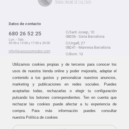
Datos de contacto
C/Sant Josep, 10
680 26 52 25
08206 - Súria Barcelona
Lun. - Sáb.
C/Urgell, 27
09:30 a 13:00 y 17:00 a 20:00
08241 - Manresa Barcelona
info@pasoscomodos.com
C/Born, 13
Cómo comprar
08241 - Manresa Barcelona
Utilizamos cookies propias y de terceros para conocer los
usos de nuestra tienda online y poder mejorarla, adaptar el
contenido a tus gustos y personalizar nuestros anuncios,
marketing y publicaciones en redes sociales. Puedes
Devolución sin problemas
Guía de compra
aceptarlas todas, rechazarlas o elegir tu configuración
Formas de pago
Haz tus compras sin miedo a
pulsando los botones correspondientes. Ten en cuenta que
equivocarte:
Métodos de envío
rechazar las cookies puede afectar a tu experiencia de
aceptamos devoluciones
durante
Política de devoluciones
15 días.
compra. Para más información puedes consultar
Área de clientes
nuestra Política de cookies