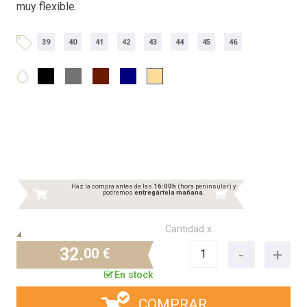
muy flexible.
39
40
41
42
43
44
45
46
Haz la compra antes de las
16:00h
(hora peninsular) y
podremos
entregártela mañana
.
Cantidad x
32.
00 €
En stock
COMPRAR