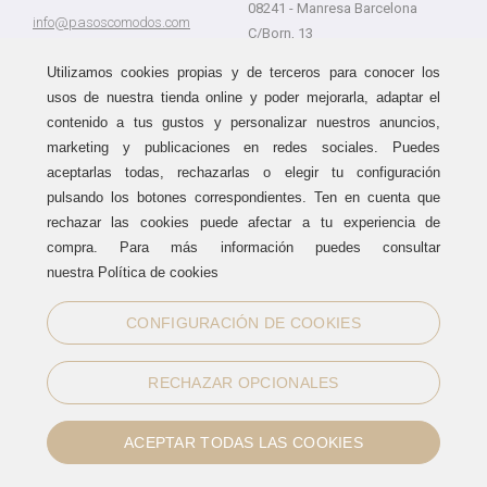
08241 - Manresa Barcelona
info@pasoscomodos.com
C/Born, 13
Cómo comprar
08241 - Manresa Barcelona
Utilizamos cookies propias y de terceros para conocer los
usos de nuestra tienda online y poder mejorarla, adaptar el
contenido a tus gustos y personalizar nuestros anuncios,
marketing y publicaciones en redes sociales. Puedes
Devolución sin problemas
Guía de compra
aceptarlas todas, rechazarlas o elegir tu configuración
Formas de pago
Haz tus compras sin miedo a
pulsando los botones correspondientes. Ten en cuenta que
equivocarte:
Métodos de envío
rechazar las cookies puede afectar a tu experiencia de
aceptamos devoluciones
durante
Política de devoluciones
15 días.
compra. Para más información puedes consultar
Área de clientes
nuestra Política de cookies
CONFIGURACIÓN DE COOKIES
Sellos de confianza
RECHAZAR OPCIONALES
ACEPTAR TODAS LAS COOKIES
Información legal
|
Política de Cookies
Normas de uso