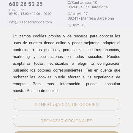
C/Sant Josep, 10
680 26 52 25
08206 - Súria Barcelona
Lun. - Sáb.
C/Urgell, 27
09:30 a 13:00 y 17:00 a 20:00
08241 - Manresa Barcelona
info@pasoscomodos.com
C/Born, 13
Cómo comprar
08241 - Manresa Barcelona
Utilizamos cookies propias y de terceros para conocer los
usos de nuestra tienda online y poder mejorarla, adaptar el
contenido a tus gustos y personalizar nuestros anuncios,
marketing y publicaciones en redes sociales. Puedes
Devolución sin problemas
Guía de compra
aceptarlas todas, rechazarlas o elegir tu configuración
Formas de pago
Haz tus compras sin miedo a
pulsando los botones correspondientes. Ten en cuenta que
equivocarte:
Métodos de envío
rechazar las cookies puede afectar a tu experiencia de
aceptamos devoluciones
durante
Política de devoluciones
15 días.
compra. Para más información puedes consultar
Área de clientes
nuestra Política de cookies
CONFIGURACIÓN DE COOKIES
Sellos de confianza
RECHAZAR OPCIONALES