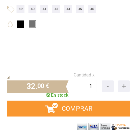
39
40
41
42
44
45
46
Cantidad x
32.
00 €
En stock
COMPRAR