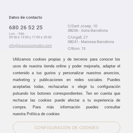
Datos de contacto
C/Sant Josep, 10
680 26 52 25
08206 - Súria Barcelona
Lun. - Sáb.
C/Urgell, 27
09:30 a 13:00 y 17:00 a 20:00
08241 - Manresa Barcelona
info@pasoscomodos.com
C/Born, 13
Cómo comprar
08241 - Manresa Barcelona
Utilizamos cookies propias y de terceros para conocer los
usos de nuestra tienda online y poder mejorarla, adaptar el
contenido a tus gustos y personalizar nuestros anuncios,
marketing y publicaciones en redes sociales. Puedes
Devolución sin problemas
Guía de compra
aceptarlas todas, rechazarlas o elegir tu configuración
Formas de pago
Haz tus compras sin miedo a
pulsando los botones correspondientes. Ten en cuenta que
equivocarte:
Métodos de envío
rechazar las cookies puede afectar a tu experiencia de
aceptamos devoluciones
durante
Política de devoluciones
15 días.
compra. Para más información puedes consultar
Área de clientes
nuestra Política de cookies
CONFIGURACIÓN DE COOKIES
Sellos de confianza