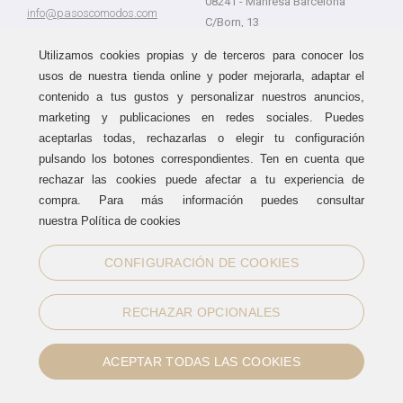
08241 - Manresa Barcelona
info@pasoscomodos.com
C/Born, 13
Cómo comprar
08241 - Manresa Barcelona
Utilizamos cookies propias y de terceros para conocer los
usos de nuestra tienda online y poder mejorarla, adaptar el
contenido a tus gustos y personalizar nuestros anuncios,
marketing y publicaciones en redes sociales. Puedes
Devolución sin problemas
Guía de compra
aceptarlas todas, rechazarlas o elegir tu configuración
Formas de pago
Haz tus compras sin miedo a
pulsando los botones correspondientes. Ten en cuenta que
equivocarte:
Métodos de envío
rechazar las cookies puede afectar a tu experiencia de
aceptamos devoluciones
durante
Política de devoluciones
15 días.
compra. Para más información puedes consultar
Área de clientes
nuestra Política de cookies
CONFIGURACIÓN DE COOKIES
Sellos de confianza
RECHAZAR OPCIONALES
ACEPTAR TODAS LAS COOKIES
Información legal
|
Política de Cookies
Normas de uso