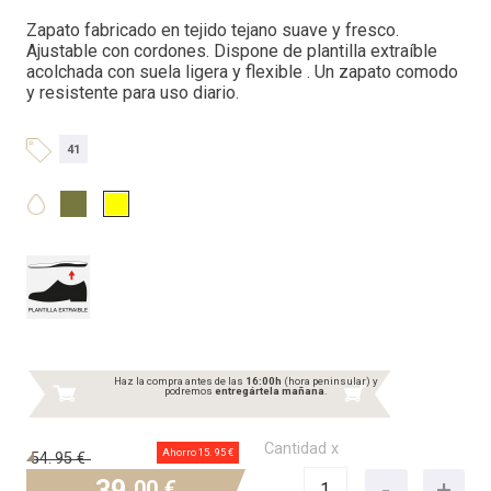
Zapato fabricado en tejido tejano suave y fresco.
Ajustable con cordones. Dispone de plantilla extraíble
acolchada con suela ligera y flexible . Un zapato comodo
y resistente para uso diario.
41
Haz la compra antes de las
16:00h
(hora peninsular) y
podremos
entregártela mañana
.
Cantidad x
Ahorro 15.
95 €
54.
95 €
39.
00 €