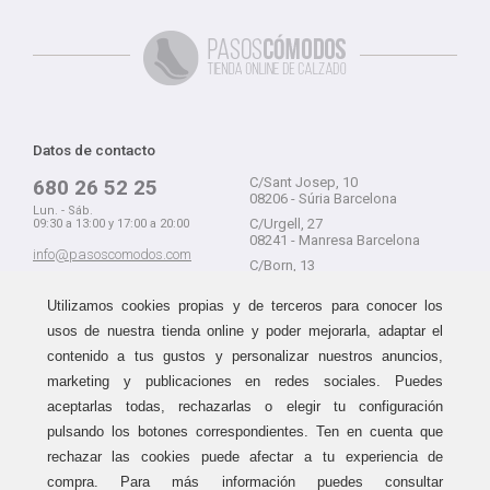
Datos de contacto
C/Sant Josep, 10
680 26 52 25
08206 - Súria Barcelona
Lun. - Sáb.
C/Urgell, 27
09:30 a 13:00 y 17:00 a 20:00
08241 - Manresa Barcelona
info@pasoscomodos.com
C/Born, 13
Cómo comprar
08241 - Manresa Barcelona
Utilizamos cookies propias y de terceros para conocer los
usos de nuestra tienda online y poder mejorarla, adaptar el
contenido a tus gustos y personalizar nuestros anuncios,
marketing y publicaciones en redes sociales. Puedes
Devolución sin problemas
Guía de compra
aceptarlas todas, rechazarlas o elegir tu configuración
Formas de pago
Haz tus compras sin miedo a
pulsando los botones correspondientes. Ten en cuenta que
equivocarte:
Métodos de envío
rechazar las cookies puede afectar a tu experiencia de
aceptamos devoluciones
durante
Política de devoluciones
15 días.
compra. Para más información puedes consultar