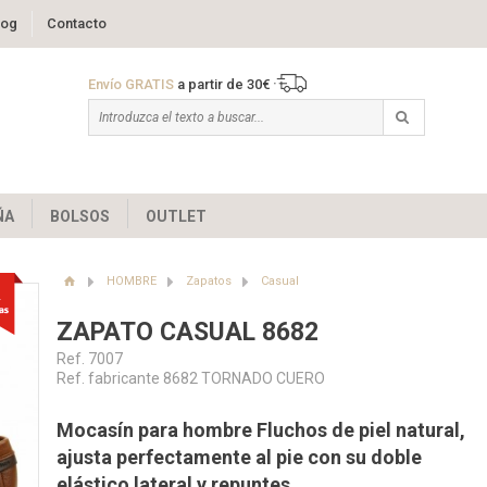
log
Contacto
Envío GRATIS
a partir de 30€
ÑA
BOLSOS
OUTLET
HOMBRE
Zapatos
Casual
ZAPATO CASUAL 8682
Ref. 7007
Ref. fabricante 8682 TORNADO CUERO
Mocasín para hombre Fluchos de piel natural,
ajusta perfectamente al pie con su doble
elástico lateral y repuntes.