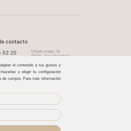
de contacto
C/Sant Josep, 10
 52 25
08206 - Súria Barcelona
C/Urgell, 27
00 y 17:00 a 20:00
adaptar el contenido a tus gustos y
08241 - Manresa Barcelona
oscomodos.com
hazarlas o elegir tu configuración
C/Born, 13
08241 - Manresa Barcelona
prar
ia de compra. Para más información