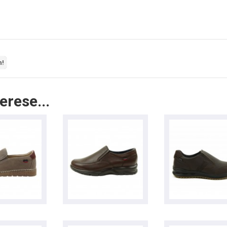
n!
erese...