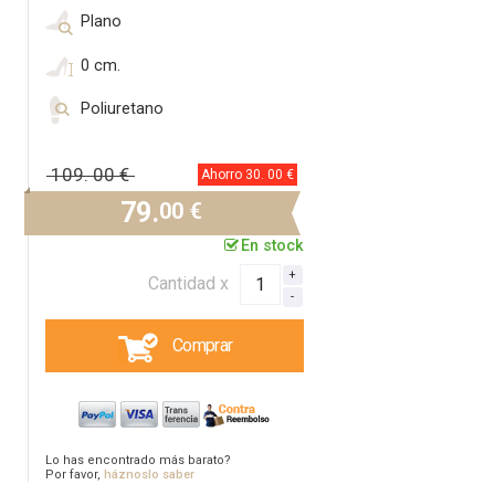
Plano
0 cm.
Poliuretano
109.
00 €
Ahorro 30.
00 €
79.
00 €
En stock
Cantidad x
Comprar
Lo has encontrado más barato?
Por favor,
háznoslo saber