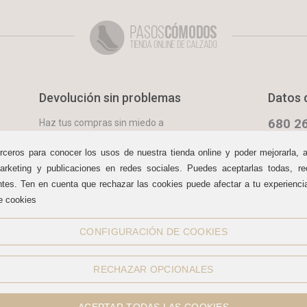
Devolución sin problemas
Datos 
680 26
Haz tus compras sin miedo a
equivocarte:
aceptamos
Lun. - Sáb.
devoluciones
durante 15 días.
09:30 a 13:
rceros para conocer los usos de nuestra tienda online y poder mejorarla, 
info@pas
arketing y publicaciones en redes sociales. Puedes aceptarlas todas, rec
Cómo com
ntes. Ten en cuenta que rechazar las cookies puede afectar a tu experienc
e cookies
Redes sociales
CONFIGURACIÓN DE COOKIES
RECHAZAR OPCIONALES