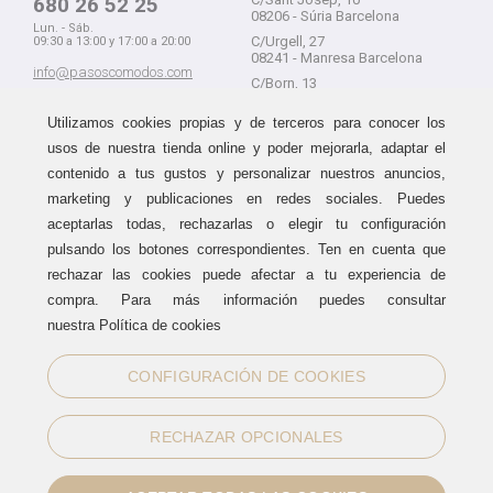
680 26 52 25
08206 - Súria Barcelona
Lun. - Sáb.
C/Urgell, 27
09:30 a 13:00 y 17:00 a 20:00
08241 - Manresa Barcelona
info@pasoscomodos.com
C/Born, 13
Cómo comprar
08241 - Manresa Barcelona
Utilizamos cookies propias y de terceros para conocer los
usos de nuestra tienda online y poder mejorarla, adaptar el
contenido a tus gustos y personalizar nuestros anuncios,
marketing y publicaciones en redes sociales. Puedes
Devolución sin problemas
Guía de compra
aceptarlas todas, rechazarlas o elegir tu configuración
Formas de pago
Haz tus compras sin miedo a
pulsando los botones correspondientes. Ten en cuenta que
equivocarte:
Métodos de envío
rechazar las cookies puede afectar a tu experiencia de
aceptamos devoluciones
durante
Política de devoluciones
15 días.
compra. Para más información puedes consultar
Área de clientes
nuestra Política de cookies
CONFIGURACIÓN DE COOKIES
Sellos de confianza
RECHAZAR OPCIONALES