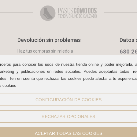
Devolución sin problemas
Datos 
680 26
Haz tus compras sin miedo a
equivocarte:
aceptamos
Lun. - Sáb.
devoluciones
durante 15 días.
09:30 a 13:
rceros para conocer los usos de nuestra tienda online y poder mejorarla, 
arketing y publicaciones en redes sociales. Puedes aceptarlas todas, rec
info@pas
Cómo com
ntes. Ten en cuenta que rechazar las cookies puede afectar a tu experienc
e cookies
Redes sociales
CONFIGURACIÓN DE COOKIES
RECHAZAR OPCIONALES
ACEPTAR TODAS LAS COOKIES