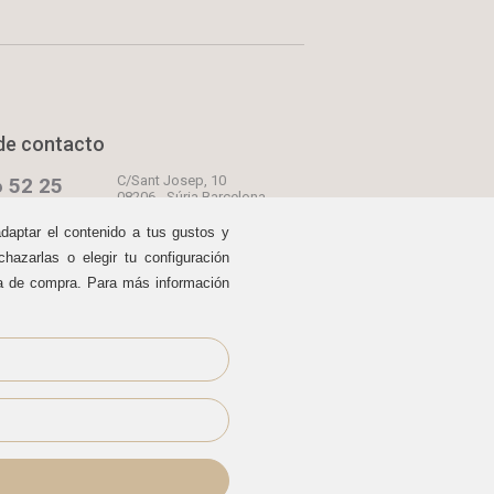
de contacto
C/Sant Josep, 10
 52 25
08206 - Súria Barcelona
C/Urgell, 27
00 y 17:00 a 20:00
adaptar el contenido a tus gustos y
08241 - Manresa Barcelona
hazarlas o elegir tu configuración
oscomodos.com
C/Born, 13
08241 - Manresa Barcelona
prar
ia de compra. Para más información
Información legal
|
Política de Cookies