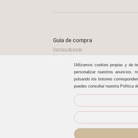
Guía de compra
Formas de pago
Métodos de envío
Política de devoluciones
Utilizamos cookies propias y de te
Área de clientes
personalizar nuestros anuncios, m
pulsando los botones correspondie
puedes consultar nuestra Política d
Sellos de confianza
Copyright © Calçats Oliva.