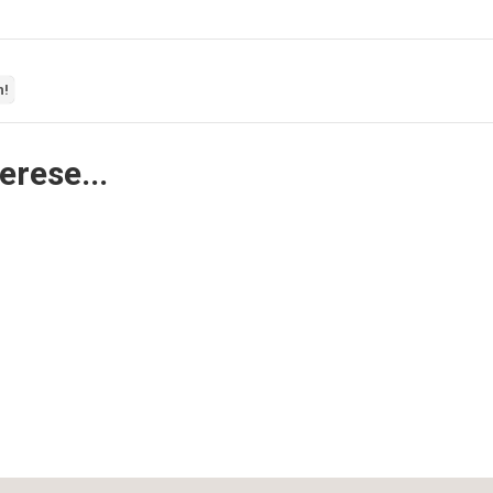
n!
erese...