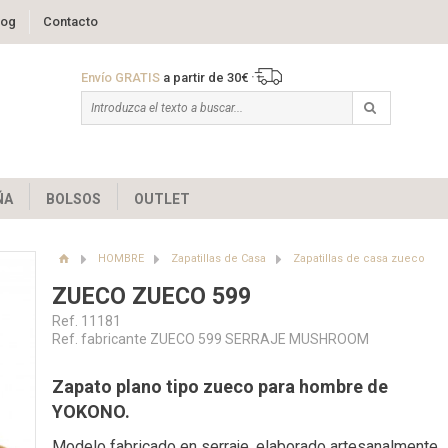
log
Contacto
Envío GRATIS
a partir de 30€
ÑA
BOLSOS
OUTLET
HOMBRE
Zapatillas de Casa
Zapatillas de casa zueco
ZUECO ZUECO 599
Ref. 11181
Ref. fabricante ZUECO 599 SERRAJE MUSHROOM
Zapato plano tipo zueco para hombre de
YOKONO.
Modelo fabricado en serraje, elaborado artesanalmente