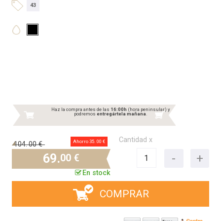
43
Haz la compra antes de las
16:00h
(hora peninsular) y
podremos
entregártela mañana
.
Cantidad x
Ahorro 35.
00 €
104.
00 €
69.
00 €
En stock
COMPRAR