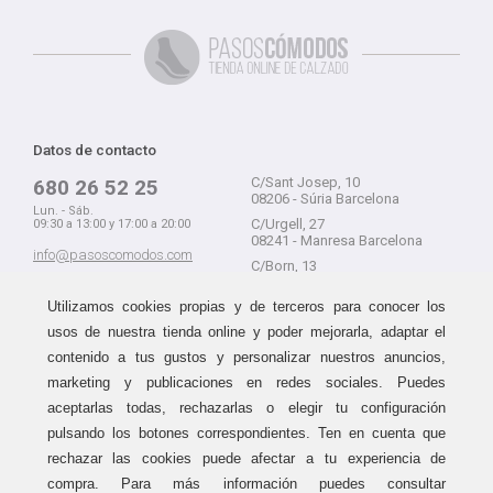
Datos de contacto
C/Sant Josep, 10
680 26 52 25
08206 - Súria Barcelona
Lun. - Sáb.
C/Urgell, 27
09:30 a 13:00 y 17:00 a 20:00
08241 - Manresa Barcelona
info@pasoscomodos.com
C/Born, 13
Cómo comprar
08241 - Manresa Barcelona
Utilizamos cookies propias y de terceros para conocer los
usos de nuestra tienda online y poder mejorarla, adaptar el
contenido a tus gustos y personalizar nuestros anuncios,
marketing y publicaciones en redes sociales. Puedes
Devolución sin problemas
Guía de compra
aceptarlas todas, rechazarlas o elegir tu configuración
Formas de pago
Haz tus compras sin miedo a
pulsando los botones correspondientes. Ten en cuenta que
equivocarte:
Métodos de envío
rechazar las cookies puede afectar a tu experiencia de
aceptamos devoluciones
durante
Política de devoluciones
15 días.
compra. Para más información puedes consultar