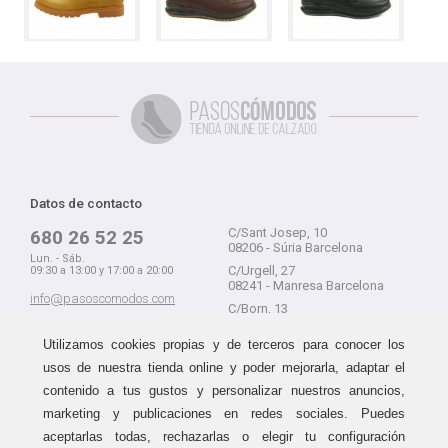
Datos de contacto
C/Sant Josep, 10
680 26 52 25
08206 - Súria Barcelona
Lun. - Sáb.
C/Urgell, 27
09:30 a 13:00 y 17:00 a 20:00
08241 - Manresa Barcelona
info@pasoscomodos.com
C/Born, 13
Cómo comprar
08241 - Manresa Barcelona
Utilizamos cookies propias y de terceros para conocer los
usos de nuestra tienda online y poder mejorarla, adaptar el
contenido a tus gustos y personalizar nuestros anuncios,
marketing y publicaciones en redes sociales. Puedes
Devolución sin problemas
Guía de compra
aceptarlas todas, rechazarlas o elegir tu configuración