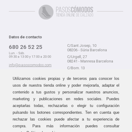
Datos de contacto
C/Sant Josep, 10
680 26 52 25
08206 - Súria Barcelona
Lun. - Sáb.
C/Urgell, 27
09:30 a 13:00 y 17:00 a 20:00
08241 - Manresa Barcelona
info@pasoscomodos.com
C/Born, 13
Cómo comprar
08241 - Manresa Barcelona
Utilizamos cookies propias y de terceros para conocer los
usos de nuestra tienda online y poder mejorarla, adaptar el
contenido a tus gustos y personalizar nuestros anuncios,
marketing y publicaciones en redes sociales. Puedes
Devolución sin problemas
Guía de compra
aceptarlas todas, rechazarlas o elegir tu configuración
Formas de pago
Haz tus compras sin miedo a
pulsando los botones correspondientes. Ten en cuenta que
equivocarte:
Métodos de envío
rechazar las cookies puede afectar a tu experiencia de
aceptamos devoluciones
durante
Política de devoluciones
15 días.
compra. Para más información puedes consultar
Área de clientes