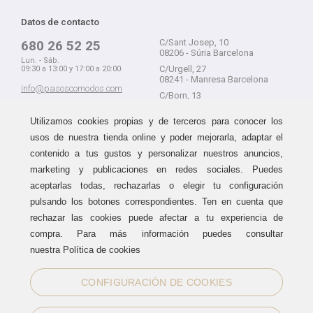
Datos de contacto
C/Sant Josep, 10
680 26 52 25
08206 - Súria Barcelona
Lun. - Sáb.
C/Urgell, 27
09:30 a 13:00 y 17:00 a 20:00
08241 - Manresa Barcelona
info@pasoscomodos.com
C/Born, 13
Cómo comprar
08241 - Manresa Barcelona
Utilizamos cookies propias y de terceros para conocer los
usos de nuestra tienda online y poder mejorarla, adaptar el
contenido a tus gustos y personalizar nuestros anuncios,
marketing y publicaciones en redes sociales. Puedes
Devolución sin problemas
Guía de compra
aceptarlas todas, rechazarlas o elegir tu configuración
Formas de pago
Haz tus compras sin miedo a
pulsando los botones correspondientes. Ten en cuenta que
equivocarte:
Métodos de envío
rechazar las cookies puede afectar a tu experiencia de
aceptamos devoluciones
durante
Política de devoluciones
15 días.
compra. Para más información puedes consultar
Área de clientes
nuestra Política de cookies
CONFIGURACIÓN DE COOKIES
Sellos de confianza