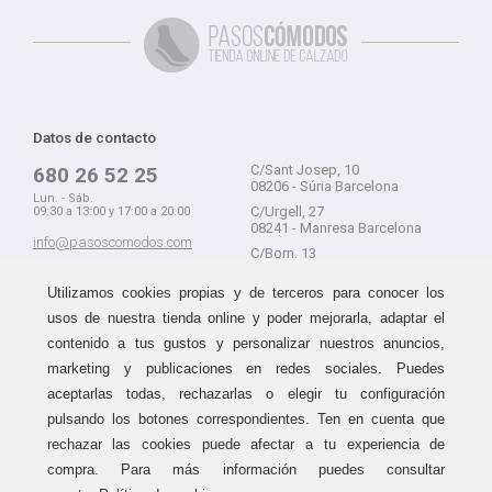
Datos de contacto
C/Sant Josep, 10
680 26 52 25
08206 - Súria Barcelona
Lun. - Sáb.
C/Urgell, 27
09:30 a 13:00 y 17:00 a 20:00
08241 - Manresa Barcelona
info@pasoscomodos.com
C/Born, 13
Cómo comprar
08241 - Manresa Barcelona
Utilizamos cookies propias y de terceros para conocer los
usos de nuestra tienda online y poder mejorarla, adaptar el
contenido a tus gustos y personalizar nuestros anuncios,
marketing y publicaciones en redes sociales. Puedes
Devolución sin problemas
Guía de compra
aceptarlas todas, rechazarlas o elegir tu configuración
Formas de pago
Haz tus compras sin miedo a
pulsando los botones correspondientes. Ten en cuenta que
equivocarte:
Métodos de envío
rechazar las cookies puede afectar a tu experiencia de
aceptamos devoluciones
durante
Política de devoluciones
15 días.
compra. Para más información puedes consultar
Área de clientes