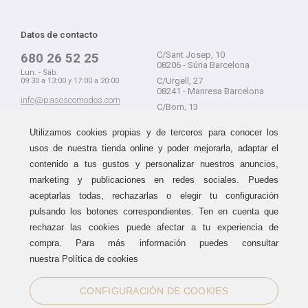
Datos de contacto
C/Sant Josep, 10
680 26 52 25
08206 - Súria Barcelona
Lun. - Sáb.
C/Urgell, 27
09:30 a 13:00 y 17:00 a 20:00
08241 - Manresa Barcelona
info@pasoscomodos.com
C/Born, 13
Cómo comprar
08241 - Manresa Barcelona
Utilizamos cookies propias y de terceros para conocer los
usos de nuestra tienda online y poder mejorarla, adaptar el
contenido a tus gustos y personalizar nuestros anuncios,
marketing y publicaciones en redes sociales. Puedes
Devolución sin problemas
Guía de compra
aceptarlas todas, rechazarlas o elegir tu configuración
Formas de pago
Haz tus compras sin miedo a
pulsando los botones correspondientes. Ten en cuenta que
equivocarte:
Métodos de envío
rechazar las cookies puede afectar a tu experiencia de
aceptamos devoluciones
durante
Política de devoluciones
15 días.
compra. Para más información puedes consultar
Área de clientes
nuestra Política de cookies
CONFIGURACIÓN DE COOKIES
Sellos de confianza