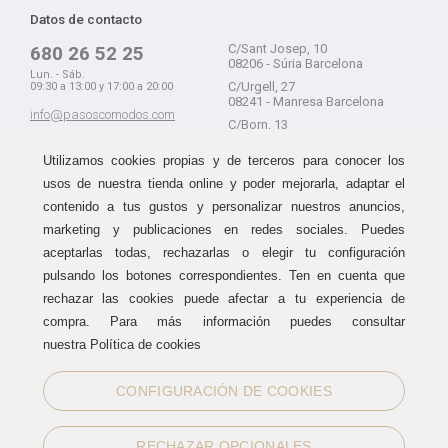
Datos de contacto
C/Sant Josep, 10
680 26 52 25
08206 - Súria Barcelona
Lun. - Sáb.
C/Urgell, 27
09:30 a 13:00 y 17:00 a 20:00
08241 - Manresa Barcelona
info@pasoscomodos.com
C/Born, 13
Cómo comprar
08241 - Manresa Barcelona
Utilizamos cookies propias y de terceros para conocer los
usos de nuestra tienda online y poder mejorarla, adaptar el
contenido a tus gustos y personalizar nuestros anuncios,
marketing y publicaciones en redes sociales. Puedes
Devolución sin problemas
Guía de compra
aceptarlas todas, rechazarlas o elegir tu configuración
Formas de pago
Haz tus compras sin miedo a
pulsando los botones correspondientes. Ten en cuenta que
equivocarte:
Métodos de envío
rechazar las cookies puede afectar a tu experiencia de
aceptamos devoluciones
durante
Política de devoluciones
15 días.
compra. Para más información puedes consultar
Área de clientes
nuestra Política de cookies
CONFIGURACIÓN DE COOKIES
Sellos de confianza
RECHAZAR OPCIONALES