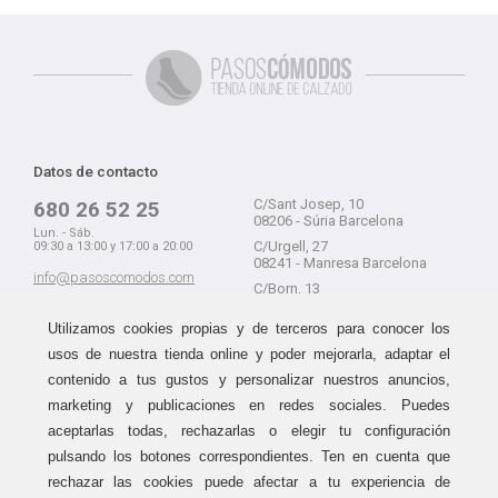
Datos de contacto
C/Sant Josep, 10
680 26 52 25
08206 - Súria Barcelona
Lun. - Sáb.
C/Urgell, 27
09:30 a 13:00 y 17:00 a 20:00
08241 - Manresa Barcelona
info@pasoscomodos.com
C/Born, 13
Cómo comprar
08241 - Manresa Barcelona
Utilizamos cookies propias y de terceros para conocer los
usos de nuestra tienda online y poder mejorarla, adaptar el
contenido a tus gustos y personalizar nuestros anuncios,
marketing y publicaciones en redes sociales. Puedes
Devolución sin problemas
Guía de compra
aceptarlas todas, rechazarlas o elegir tu configuración
Formas de pago
Haz tus compras sin miedo a
pulsando los botones correspondientes. Ten en cuenta que
equivocarte:
Métodos de envío
rechazar las cookies puede afectar a tu experiencia de
aceptamos devoluciones
durante
Política de devoluciones