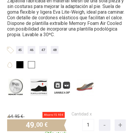
Zapatilla fabricada en material Mesh de una sola pieza y
sin costuras para mejorar la adaptación al pie. Suela de
goma flexible y ligera Eva Lite-Weigh, ideal para caminar.
Con detalle de cordones elásticos que facilitan el calce.
Dispone de plantilla extraíble Memory Foam Air Cooled
con posibilidad de incorporar una plantilla podológica
propia. Lavable a 30ºC.
45
46
47
48
Cantidad x
Ahorro 15.
95 €
64.
95 €
49.
00 €