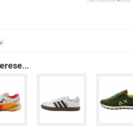
n!
erese...