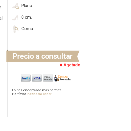
Plano
e
0 cm.
al
Goma
a
Precio a consultar
Agotado
Lo has encontrado más barato?
Por favor,
háznoslo saber