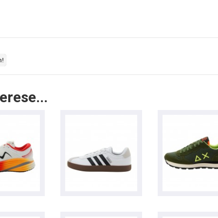
n!
erese...