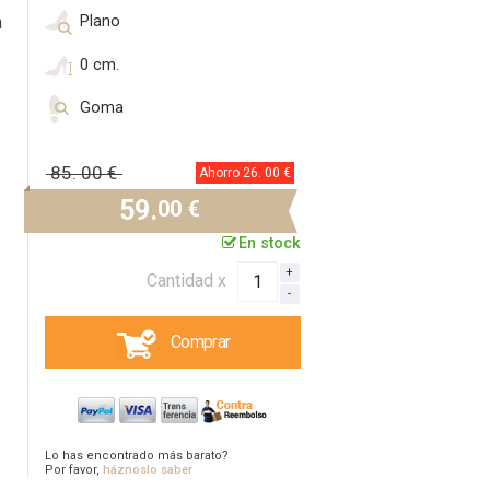
Plano
a
0 cm.
Goma
85.
00 €
Ahorro 26.
00 €
59.
00 €
En stock
Cantidad x
Comprar
Lo has encontrado más barato?
Por favor,
háznoslo saber