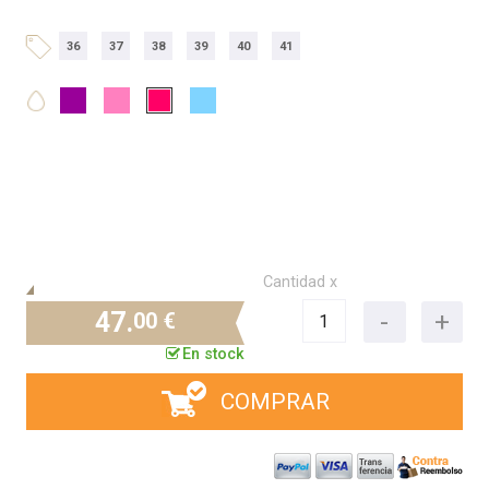
36
37
38
39
40
41
Cantidad x
47.
00 €
En stock
COMPRAR