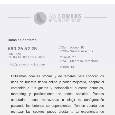
Datos de contacto
C/Sant Josep, 10
680 26 52 25
08206 - Súria Barcelona
Lun. - Sáb.
C/Urgell, 27
09:30 a 13:00 y 17:00 a 20:00
08241 - Manresa Barcelona
info@pasoscomodos.com
C/Born, 13
Cómo comprar
08241 - Manresa Barcelona
Utilizamos cookies propias y de terceros para conocer los
usos de nuestra tienda online y poder mejorarla, adaptar el
contenido a tus gustos y personalizar nuestros anuncios,
marketing y publicaciones en redes sociales. Puedes
Devolución sin problemas
Guía de compra
aceptarlas todas, rechazarlas o elegir tu configuración
Formas de pago
Haz tus compras sin miedo a
pulsando los botones correspondientes. Ten en cuenta que
equivocarte:
Métodos de envío
rechazar las cookies puede afectar a tu experiencia de
aceptamos devoluciones
durante
Política de devoluciones