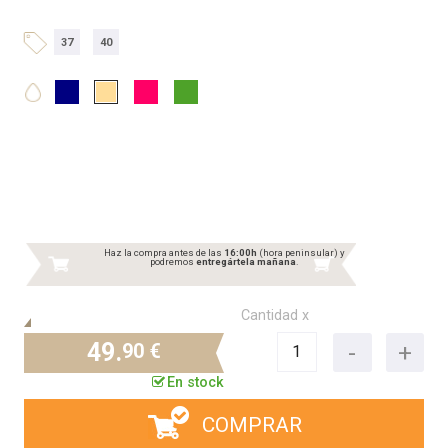
37
40
Haz la compra antes de las
16:00h
(hora peninsular) y
podremos
entregártela mañana
.
Cantidad x
49.
90 €
En stock
COMPRAR