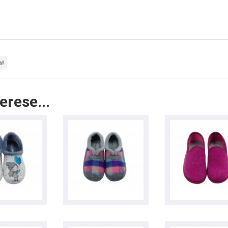
n!
erese...