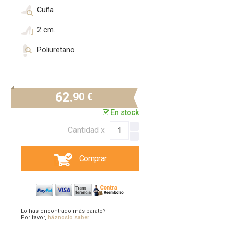
Cuña
2 cm.
Poliuretano
62.
90 €
En stock
Cantidad x
Comprar
Lo has encontrado más barato?
Por favor,
háznoslo saber