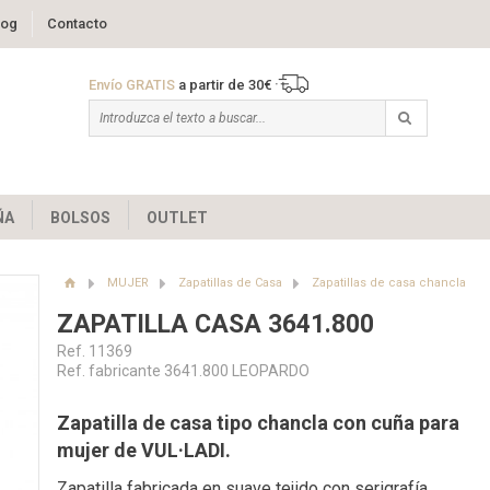
log
Contacto
Envío GRATIS
a partir de 30€
ÑA
BOLSOS
OUTLET
MUJER
Zapatillas de Casa
Zapatillas de casa chancla
ZAPATILLA CASA 3641.800
Ref. 11369
Ref. fabricante 3641.800 LEOPARDO
Zapatilla de casa tipo chancla con cuña para
mujer de VUL·LADI.
Zapatilla fabricada en suave tejido con serigrafía