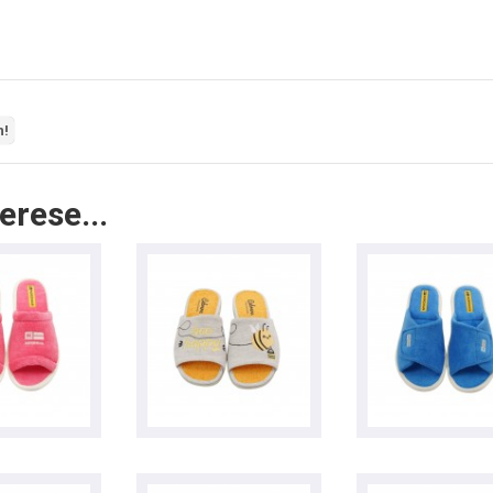
n!
erese...