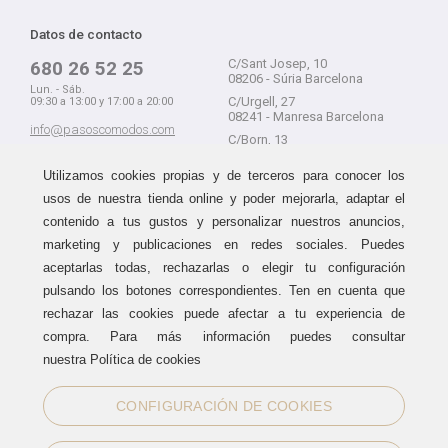
Datos de contacto
C/Sant Josep, 10
680 26 52 25
08206 - Súria Barcelona
Lun. - Sáb.
C/Urgell, 27
09:30 a 13:00 y 17:00 a 20:00
08241 - Manresa Barcelona
info@pasoscomodos.com
C/Born, 13
Cómo comprar
08241 - Manresa Barcelona
Utilizamos cookies propias y de terceros para conocer los
usos de nuestra tienda online y poder mejorarla, adaptar el
contenido a tus gustos y personalizar nuestros anuncios,
marketing y publicaciones en redes sociales. Puedes
Devolución sin problemas
Guía de compra
aceptarlas todas, rechazarlas o elegir tu configuración
Formas de pago
Haz tus compras sin miedo a
pulsando los botones correspondientes. Ten en cuenta que
equivocarte:
Métodos de envío
rechazar las cookies puede afectar a tu experiencia de
aceptamos devoluciones
durante
Política de devoluciones
15 días.
compra. Para más información puedes consultar
Área de clientes
nuestra Política de cookies
CONFIGURACIÓN DE COOKIES
Sellos de confianza