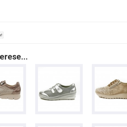
n!
erese...