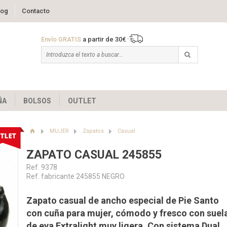
log
Contacto
Envío GRATIS
a partir de 30€
ÑA
BOLSOS
OUTLET
MUJER
Zapatos
Casual
ZAPATO CASUAL 245855
Ref. 9378
Ref. fabricante 245855 NEGRO
Zapato casual de ancho especial de Pie Santo
con cuña para mujer, cómodo y fresco con suel
de eva Extralight muy ligera. Con sistema Dual