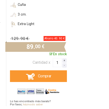
Cuña
3 cm.
r
Extra Light
129.
90 €
Ahorro 40.
90 €
89.
00 €
En stock
Cantidad x
Comprar
Lo has encontrado más barato?
Por favor,
háznoslo saber