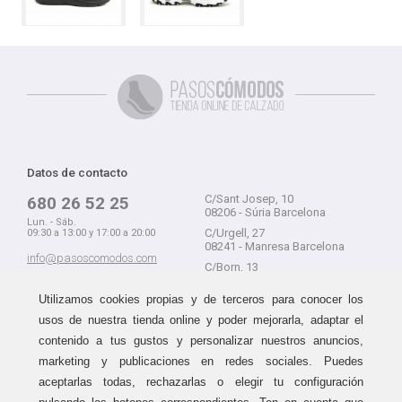
Datos de contacto
C/Sant Josep, 10
680 26 52 25
08206 - Súria Barcelona
Lun. - Sáb.
C/Urgell, 27
09:30 a 13:00 y 17:00 a 20:00
08241 - Manresa Barcelona
info@pasoscomodos.com
C/Born, 13
Cómo comprar
08241 - Manresa Barcelona
Utilizamos cookies propias y de terceros para conocer los
usos de nuestra tienda online y poder mejorarla, adaptar el
contenido a tus gustos y personalizar nuestros anuncios,
marketing y publicaciones en redes sociales. Puedes
Devolución sin problemas
Guía de compra
aceptarlas todas, rechazarlas o elegir tu configuración
Formas de pago
Haz tus compras sin miedo a