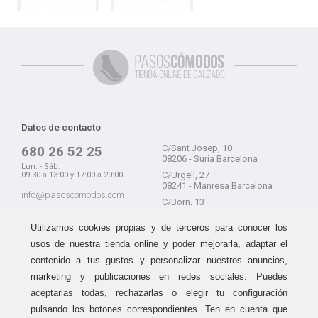
Datos de contacto
C/Sant Josep, 10
680 26 52 25
08206 - Súria Barcelona
Lun. - Sáb.
C/Urgell, 27
09:30 a 13:00 y 17:00 a 20:00
08241 - Manresa Barcelona
info@pasoscomodos.com
C/Born, 13
Cómo comprar
08241 - Manresa Barcelona
Utilizamos cookies propias y de terceros para conocer los
usos de nuestra tienda online y poder mejorarla, adaptar el
contenido a tus gustos y personalizar nuestros anuncios,
marketing y publicaciones en redes sociales. Puedes
Devolución sin problemas
Guía de compra
aceptarlas todas, rechazarlas o elegir tu configuración
Formas de pago
Haz tus compras sin miedo a
pulsando los botones correspondientes. Ten en cuenta que
equivocarte:
Métodos de envío