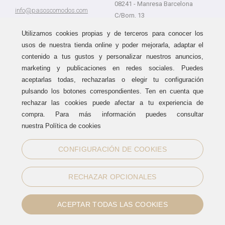
08241 - Manresa Barcelona
info@pasoscomodos.com
C/Born, 13
Cómo comprar
08241 - Manresa Barcelona
Utilizamos cookies propias y de terceros para conocer los
usos de nuestra tienda online y poder mejorarla, adaptar el
contenido a tus gustos y personalizar nuestros anuncios,
marketing y publicaciones en redes sociales. Puedes
Devolución sin problemas
Guía de compra
aceptarlas todas, rechazarlas o elegir tu configuración
Formas de pago
Haz tus compras sin miedo a
pulsando los botones correspondientes. Ten en cuenta que
equivocarte:
Métodos de envío
rechazar las cookies puede afectar a tu experiencia de
aceptamos devoluciones
durante
Política de devoluciones
15 días.
compra. Para más información puedes consultar
Área de clientes
nuestra Política de cookies
CONFIGURACIÓN DE COOKIES
Sellos de confianza
RECHAZAR OPCIONALES
ACEPTAR TODAS LAS COOKIES
Información legal
|
Política de Cookies
Normas de uso