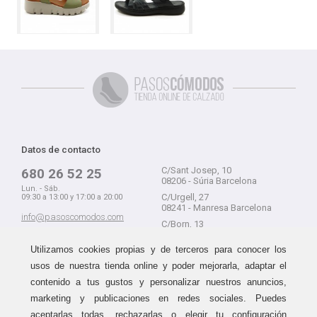
Datos de contacto
C/Sant Josep, 10
680 26 52 25
08206 - Súria Barcelona
Lun. - Sáb.
C/Urgell, 27
09:30 a 13:00 y 17:00 a 20:00
08241 - Manresa Barcelona
info@pasoscomodos.com
C/Born, 13
Cómo comprar
08241 - Manresa Barcelona
Utilizamos cookies propias y de terceros para conocer los
usos de nuestra tienda online y poder mejorarla, adaptar el
contenido a tus gustos y personalizar nuestros anuncios,
marketing y publicaciones en redes sociales. Puedes
Devolución sin problemas
Guía de compra
aceptarlas todas, rechazarlas o elegir tu configuración